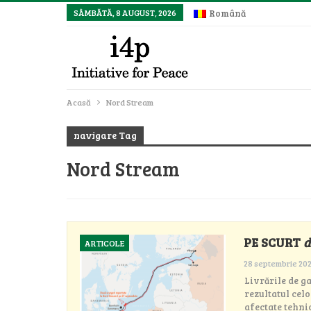
SÂMBĂTĂ, 8 AUGUST, 2026
Română
Acasă
Nord Stream
navigare Tag
Nord Stream
PE SCURT
d
ARTICOLE
28 septembrie 20
Livrările de g
rezultatul cel
afectate tehni