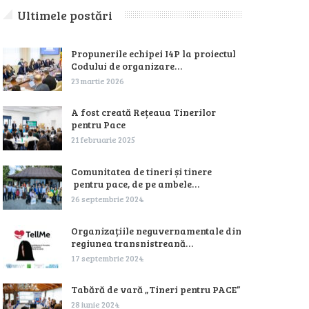
Ultimele postări
Propunerile echipei I4P la proiectul
Codului de organizare…
23 martie 2026
A fost creată Rețeaua Tinerilor
pentru Pace
21 februarie 2025
Comunitatea de tineri și tinere
pentru pace, de pe ambele…
26 septembrie 2024
Organizațiile neguvernamentale din
regiunea transnistreană…
17 septembrie 2024
Tabără de vară „Tineri pentru PACE”
28 iunie 2024