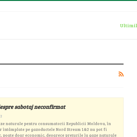
Ultimil
espre sabotaj neconfirmat
22
aze naturale pentru consumatorii Republicii Moldova, în
or întâmplate pe gazoductele Nord Stream 1&2 nu pot fi
c, poate doar economic, deoarece prețurile la gaze naturale