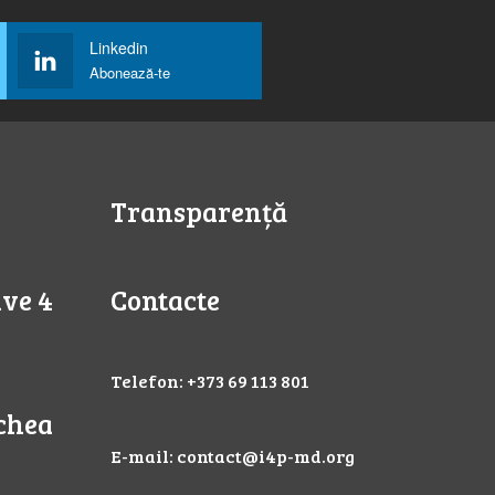
Linkedin
Abonează-te
Transparență
ive 4
Contacte
Telefon: +373 69 113 801
chea
E-mail:
contact@i4p-md.org