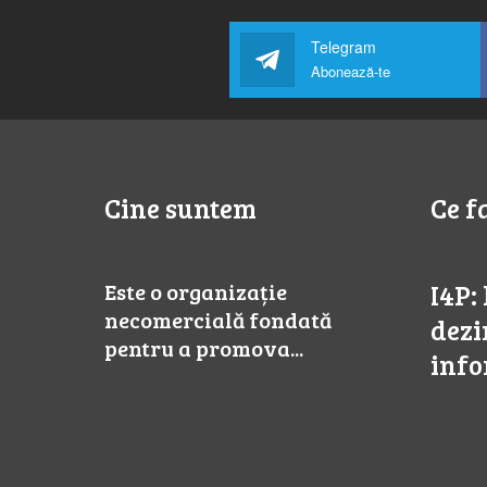
Telegram
Abonează-te
Cine suntem
Ce f
Este o organizație
I4P:
necomercială fondată
dezi
pentru a promova...
inf