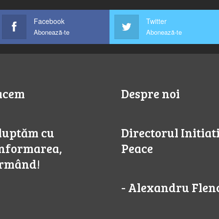
Facebook
Twitter
Abonează-te
Abonează-te
acem
Despre noi
 luptăm cu
Directorul Initiat
nformarea,
Peace
ormând!
- Alexandru Flen